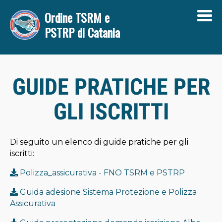
Ordine TSRM e
PSTRP di Catania
HOME
GUIDE PRATICHE PER
L'ORDINE
GLI ISCRITTI
Amministrazione trasparente
Disposizioni Generali
Di seguito un elenco di guide pratiche per gli
Bilanci
iscritti:
Regolamenti
Polizza_assicurativa - FNO TSRM e PSTRP
GDPR
Guida adesione Sistema Protezione e Polizza
Assicurativa
Consulenze