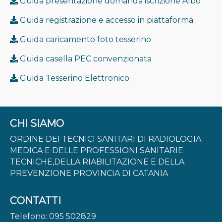
Guida presentazione domanda iscrizione Albo
Bandi
Guida registrazione e accesso in piattaforma
Modulistica
Guida caricamento foto tesserino
Consiglio Nazionale
Guida casella PEC convenzionata
Legislazione Utile
Guida Tesserino Elettronico
Costituzione Etica
MODULISTICA
ALBI / ESE
CHI SIAMO
ORDINE DEI TECNICI SANITARI DI RADIOLOGIA
FORMAZIONE ECM
MEDICA E DELLE PROFESSIONI SANITARIE
NEWS
TECNICHE,DELLA RIABILITAZIONE E DELLA
PREVENZIONE PROVINCIA DI CATANIA
CONCORSI E AVVISI
CONTATTI
TIA 2026
Telefono: 095 502829
CONTATTI