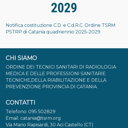
Bandi
2029
Modulistica
Consiglio Nazionale
Notifica costituzione C.D. e C.d.R.C. Ordine TSRM
PSTRP di Catania quadriennio 2025-2029
Legislazione Utile
Costituzione Etica
CHI SIAMO
MODULISTICA
ORDINE DEI TECNICI SANITARI DI RADIOLOGIA
ALBI / ESE
MEDICA E DELLE PROFESSIONI SANITARIE
TECNICHE,DELLA RIABILITAZIONE E DELLA
FORMAZIONE ECM
PREVENZIONE PROVINCIA DI CATANIA
NEWS
CONTATTI
CONCORSI E AVVISI
Telefono: 095 502829
TIA 2026
Email: catania@tsrm.org
Via Mario Rapisardi, 30 Aci Castello (CT)
CONTATTI