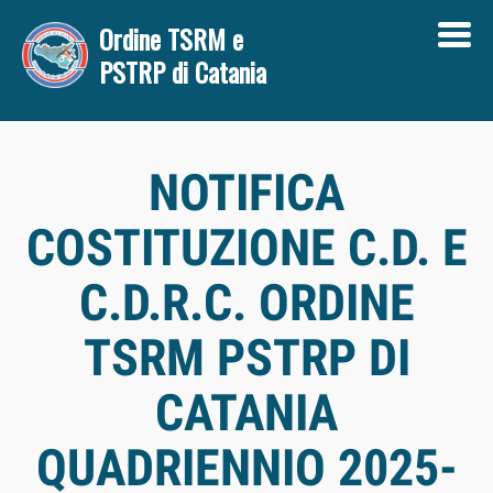
Ordine TSRM e
PSTRP di Catania
HOME
NOTIFICA
L'ORDINE
COSTITUZIONE C.D. E
Amministrazione trasparente
Disposizioni Generali
C.D.R.C. ORDINE
Bilanci
TSRM PSTRP DI
Regolamenti
CATANIA
GDPR
QUADRIENNIO 2025-
Consulenze